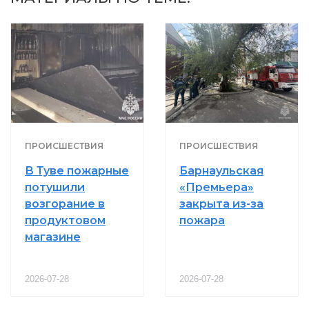
ПРОИСШЕСТВИЯ
ПРОИСШЕСТВИЯ
В Туве пожарные
Барнаульская
потушили
«Премьера»
возгорание в
закрыта из-за
продуктовом
пожара
магазине
2026-07-28
2026-07-28