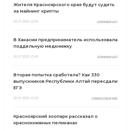
Жителя Красноярского края будут судить
за майнинг крипты
28.07.2026 13:50
КРИМИНАЛ
i
i
В Хакасии предприниматель использовала
поддельную медкнижку
28.07.2026 13:40
КРИМИНАЛ
Королева вагона
Этот танец
отожгла! Видео
невесты оставит
Вторая попытка сработала? Как 330
не оставит
вас без слов!
выпускников Республики Алтай пересдали
равнодушным
Пересмотрела 10
ЕГЭ
раз
28.07.2026 13:30
ОБРАЗОВАНИЕ
Красноярский зоопарк рассказал о
краснокнижных пеликанах