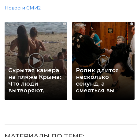
Новости СМИ2
i
i
Скрытая камера
Ролик длится
на пляже Крыма:
несколько
Что люди
секунд, а
вытворяют,
смеяться вы
когда их не
будете долго
видят...
МАТЕРИАЛЫ ПО ТЕМЕ: