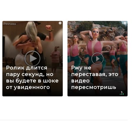
i
i
Ролик длится
Ржу не
пару секунд, но
переставая, это
вы будете в шоке
видео
от увиденного
пересмотришь
не раз