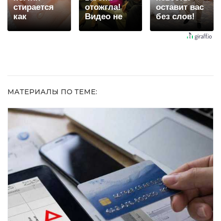
стирается
отожгла!
оставит вас
как
Видео не
без слов!
ластиком!
оставит
Пересмотрела
Простой
равнодушным
10 раз
домашний
метод
МАТЕРИАЛЫ ПО ТЕМЕ: