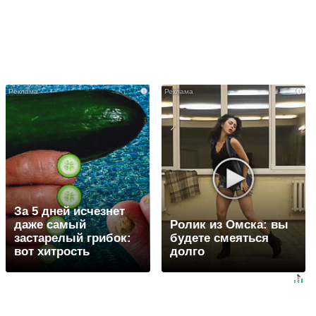
i
i
За 5 дней исчезнет
даже самый
Ролик из Омска: вы
застарелый грибок:
будете смеяться
вот хитрость
долго