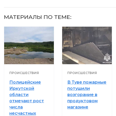
МАТЕРИАЛЫ ПО ТЕМЕ:
ПРОИСШЕСТВИЯ
ПРОИСШЕСТВИЯ
Полицейские
В Туве пожарные
Иркутской
потушили
области
возгорание в
отмечают рост
продуктовом
числа
магазине
несчастных