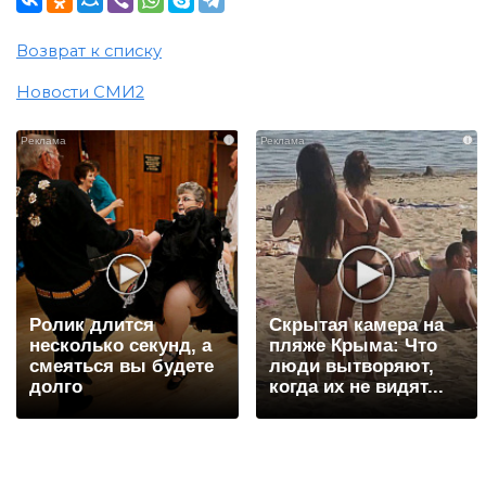
Возврат к списку
Новости СМИ2
i
i
Ролик длится
Скрытая камера на
несколько секунд, а
пляже Крыма: Что
смеяться вы будете
люди вытворяют,
долго
когда их не видят...