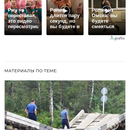
Ржу не
Ролик
Ролик из
переставая,
длится пару
Омска: вы
это видео
секунд, но
будете
пересмотришь
вы будете в
смеяться
не раз
шоке от
долго
увиденного
МАТЕРИАЛЫ ПО ТЕМЕ: