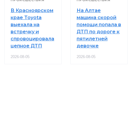
В Красноярском
На Алтае
крае Toyota
машина скорой
выехала на
помощи попала в
встречку и
ДТП по дороге к
спровоцировала
пятилетней
цепное ДТП
девочке
2026-08-05
2026-08-05