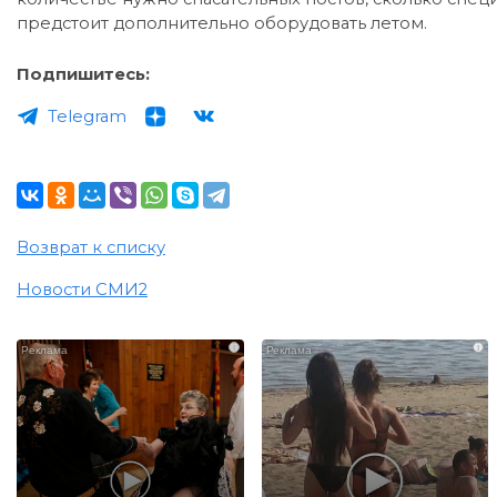
предстоит дополнительно оборудовать летом.
Подпишитесь:
Telegram
Возврат к списку
Новости СМИ2
i
i