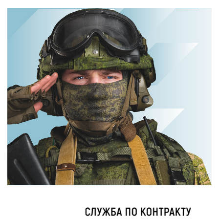
Ногти будут
Королева вагона
чистыми!
отожгла! Видео
Домашний метод
не оставит
убьет грибок,
равнодушным
возьмите 3%-ю…