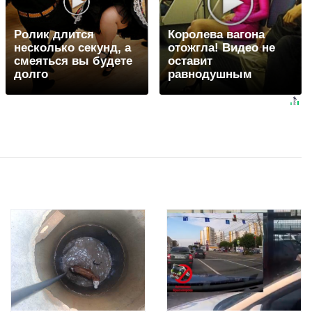
Ролик длится
Королева вагона
несколько секунд, а
отожгла! Видео не
смеяться вы будете
оставит
долго
равнодушным