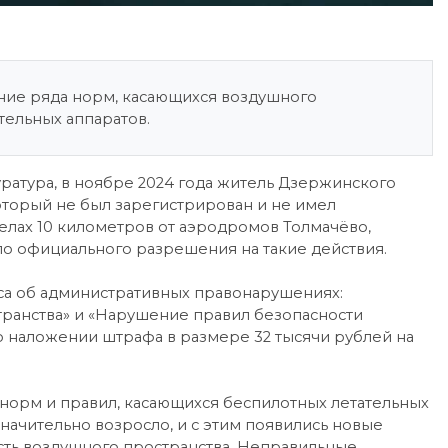
ение ряда норм, касающихся воздушного
тельных аппаратов.
ратура, в ноябре 2024 года житель Дзержинского
оторый не был зарегистрирован и не имел
елах 10 километров от аэродромов Толмачёво,
ло официального разрешения на такие действия.
кса об административных правонарушениях:
ранства» и «Нарушение правил безопасности
о наложении штрафа в размере 32 тысячи рублей на
норм и правил, касающихся беспилотных летательных
начительно возросло, и с этим появились новые
ость воздушного пространства. Неправильные