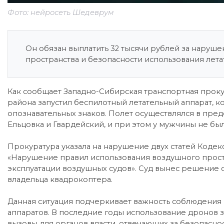
Фото: нейросеть Шедеврум
Он обязан выплатить 32 тысячи рублей за наруш
пространства и безопасности использования лета
Как сообщает Западно-Сибирская транспортная проку
района запустил беспилотный летательный аппарат, к
опознавательных знаков. Полет осуществлялся в пред
Ельцовка и Гвардейский, и при этом у мужчины не бы
Прокуратура указала на нарушение двух статей Коде
«Нарушение правил использования воздушного прост
эксплуатации воздушных судов». Суд вынес решение 
владельца квадрокоптера.
Данная ситуация подчеркивает важность соблюдения 
аппаратов. В последние годы использование дронов з
вызовы для органов власти, отвечающих за безопасн