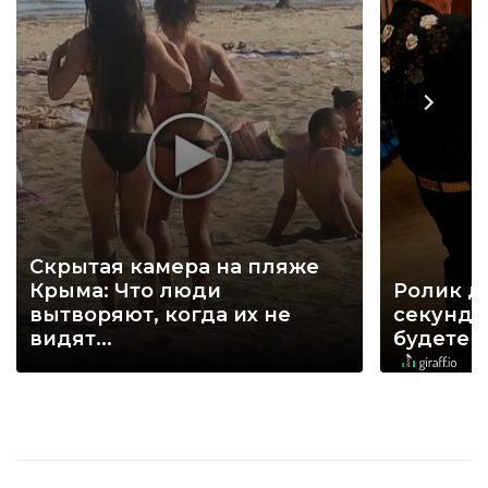
Скрытая камера на пляже
Крыма: Что люди
Ролик д
вытворяют, когда их не
секунд, 
видят...
будете 