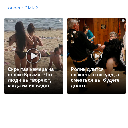
Новости СМИ2
i
i
Скрытая камера на
Ролик длится
пляже Крыма: Что
несколько секунд, а
люди вытворяют,
смеяться вы будете
когда их не видят...
долго