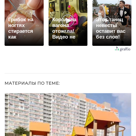
долго
когда их не
видят...
Грибок на
Королева
Этот танец
ногтях
вагона
невесты
стирается
отожгла!
оставит вас
как
Видео не
без слов!
ластиком!
оставит
Пересмотрела
Простой
равнодушным
10 раз
домашний
метод
МАТЕРИАЛЫ ПО ТЕМЕ: