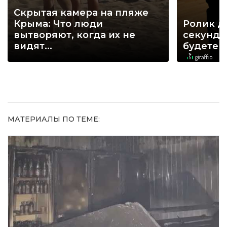
Скрытая камера на пляже
Крыма: Что люди
Ролик д
вытворяют, когда их не
секунд, 
видят...
будете 
МАТЕРИАЛЫ ПО ТЕМЕ: