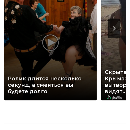
Скрытая
Ролик длится несколько
Крыма: 
секунд, а смеяться вы
вытворя
будете долго
видят...