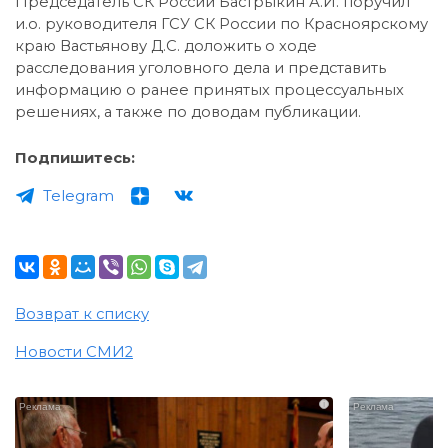
Председатель СК России Бастрыкин А.И. поручил
и.о. руководителя ГСУ СК России по Красноярскому
краю Вастьянову Д.С. доложить о ходе
расследования уголовного дела и представить
информацию о ранее принятых процессуальных
решениях, а также по доводам публикации.
Подпишитесь:
Telegram
Возврат к списку
Новости СМИ2
i