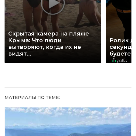
Скрытая камера на пляже
Крыма: Что люди
Ролик д
вытворяют, когда их не
секунд, 
видят...
будете 
МАТЕРИАЛЫ ПО ТЕМЕ: