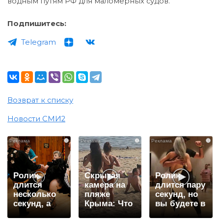
водным путям РФ для маломерных судов.
Подпишитесь:
Telegram
Возврат к списку
Новости СМИ2
i
i
i
Ролик
Скрытая
Ролик
длится
камера на
длится пару
несколько
пляже
секунд, но
секунд, а
Крыма: Что
вы будете в
смеяться
люди
шоке от