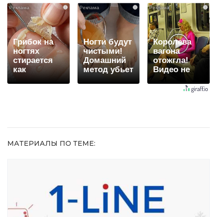
вы будете
вытворяют,
увиденного
i
i
i
долго
когда их не
видят...
Грибок на
Ногти будут
Королева
ногтях
чистыми!
вагона
стирается
Домашний
отожгла!
как
метод убьет
Видео не
ластиком!
грибок,
оставит
Простой
возьмите
равнодушным
домашний
3%-ю…
метод
МАТЕРИАЛЫ ПО ТЕМЕ: