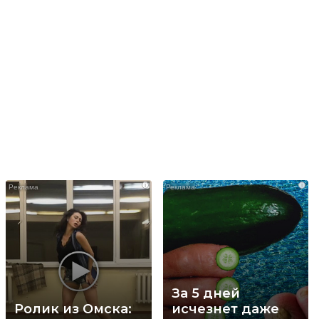
i
i
За 5 дней
Ролик из Омска:
исчезнет даже