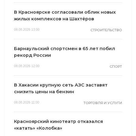
В Красноярске согласовали облик новых
жилых комплексов на Шахтёров
08.08.2026 13:00
СТРОИТЕЛЬСТВО
Барнаульский спортсмен в 65 лет побил
рекорд России
08.08.2026 12:00
СПОРТ
i
i
В Хакасии крупную сеть АЗС заставят
снизить цены на бензин
08.08.2026 11:00
ТОРГОВЛЯ И УСЛУГИ
Красноярский кинотеатр отказался
Грибок на ногтях
«катать» «Колобка»
Этот трюк
стирается как