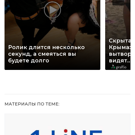
Скрытая
Ролик длится несколько
Крыма: 
секунд, а смеяться вы
вытворя
будете долго
видят...
МАТЕРИАЛЫ ПО ТЕМЕ: