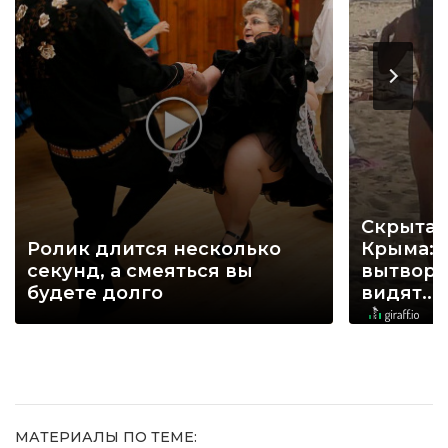
Скрытая
Ролик длится несколько
Крыма: 
секунд, а смеяться вы
вытворя
будете долго
видят...
МАТЕРИАЛЫ ПО ТЕМЕ: