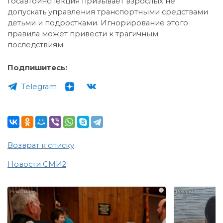
Госавтоинспекция призывает взрослых не
допускать управления транспортными средствами
детьми и подростками. Игнорирование этого
правила может привести к трагичным
последствиям.
Подпишитесь:
Telegram
Возврат к списку
Новости СМИ2
i