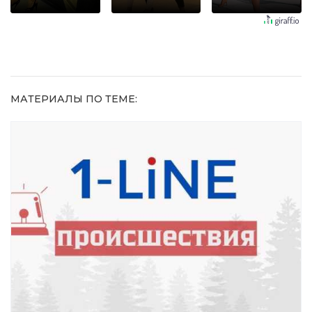
оставит
шоке от
не раз
равнодушным
увиденного
МАТЕРИАЛЫ ПО ТЕМЕ: