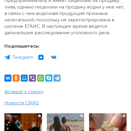
предприниматель и имеет лицензию на продажу
пива, однако лицензии на продажу водки у нее нет,
в связи с чем водочная продукция признана
нелегальной, поскольку не зарегистрирована в
системе ЕГАИС. В настоящее время ведется
дальнейшее расследование уголовного дела.
Подпишитесь:
Telegram
Возврат к списку
Новости СМИ2
i
i
i