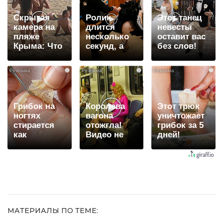
Скрытая
Ролик
Этот танец
камера на
длится
невесты
пляже
несколько
оставит вас
Крыма: Что
секунд, а
без слов!
люди
смеяться
Пересмотрела
вытворяют,
вы будете
10 раз
i
i
i
когда их не
долго
видят...
Грибок на
Королева
Этот трюк
ногтях
вагона
уничтожает
стирается
отожгла!
грибок за 5
как
Видео не
дней!
ластиком!
оставит
Простой
равнодушным
домашний
метод
МАТЕРИАЛЫ ПО ТЕМЕ: