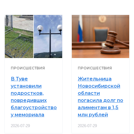
ПРОИСШЕСТВИЯ
ПРОИСШЕСТВИЯ
В Туве
Жительница
установили
Новосибирской
подростков,
области
повредивших
погасила долг по
благоустройство
алиментам в 1,5
у мемориала
млн рублей
2026-07-29
2026-07-29