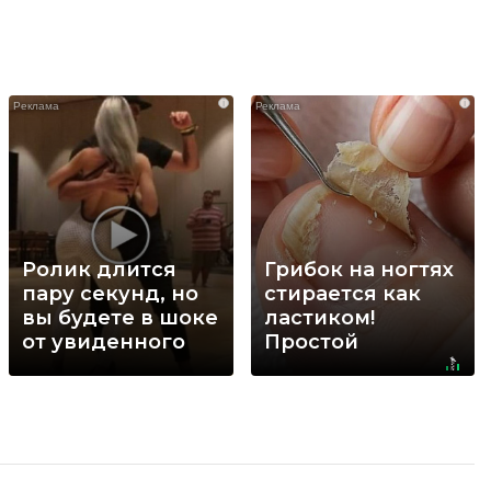
i
i
Ролик длится
Грибок на ногтях
пару секунд, но
стирается как
вы будете в шоке
ластиком!
от увиденного
Простой
домашний метод