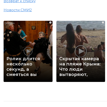
Возврат к списку
Новости СМИ2
i
i
Ролик длится
Скрытая камера
несколько
на пляже Крыма:
секунд, а
Что люди
смеяться вы
вытворяют,
будете долго
когда их не
видят...