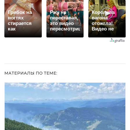
Грибок на
Ржу не
Королева
ногтях
переставая,
вагона
стирается
это видео
отожгла!
как
пересмотришь
Видео не
ластиком!
не раз
оставит
Простой
равнодушным
домашний
метод
МАТЕРИАЛЫ ПО ТЕМЕ: