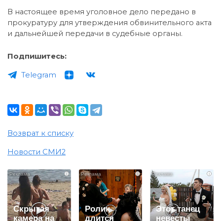
В настоящее время уголовное дело передано в
прокуратуру для утверждения обвинительного акта
и дальнейшей передачи в судебные органы.
Подпишитесь:
Telegram
Возврат к списку
Новости СМИ2
i
i
i
Скрытая
Ролик
Этот танец
камера на
длится
невесты