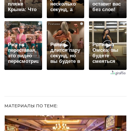
пляже
несколько
оставит вас
Крыма: Что
секунд, а
без слов!
люди
смеяться
Пересмотрела
вытворяют,
вы будете
10 раз
i
i
i
когда их не
долго
видят...
Ржу не
Ролик
Ролик из
переставая,
длится пару
Омска: вы
это видео
секунд, но
будете
пересмотришь
вы будете в
смеяться
не раз
шоке от
долго
увиденного
МАТЕРИАЛЫ ПО ТЕМЕ: