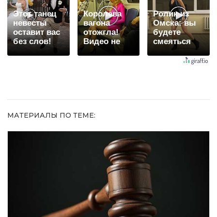
Этот танец
Королева
Ролик из
невесты
вагона
Омска: вы
оставит вас
отожгла!
будете
без слов!
Видео не
смеяться
Пересмотрела
оставит
долго
10 раз
равнодушным
МАТЕРИАЛЫ ПО ТЕМЕ: