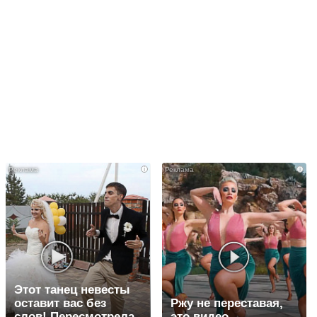
i
i
Этот танец невесты
оставит вас без
Ржу не переставая,
слов! Пересмотрела
это видео