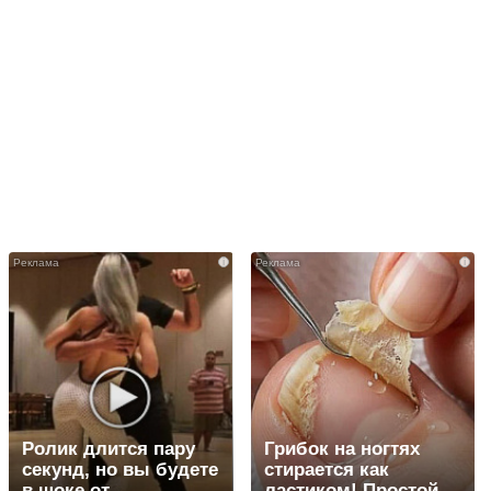
i
i
Ролик длится пару
Грибок на ногтях
секунд, но вы будете
стирается как
в шоке от
ластиком! Простой