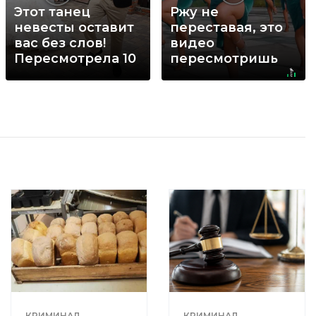
Этот танец
Ржу не
невесты оставит
переставая, это
вас без слов!
видео
Пересмотрела 10
пересмотришь
раз
не раз
КРИМИНАЛ
КРИМИНАЛ