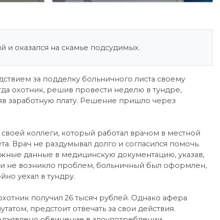
й и оказался на скамье подсудимых.
дствием за подделку больничного листа своему
огда охотник, решив провести неделю в тундре,
еряв заработную плату. Решение пришло через
 своей коллеги, который работал врачом в местной
та. Врач не раздумывал долго и согласился помочь.
ложные данные в медицинскую документацию, указав,
ами не возникло проблем, больничный был оформлен,
йно уехал в тундру.
хотник получил 26 тысяч рублей. Однако афера
утатом, предстоит отвечать за свои действия.
редъявлено обвинение в злоупотреблении