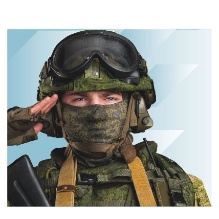
Ролик длится
пару секунд, но
Ролик из Омска:
вы будете в шоке
вы будете
от увиденного
смеяться долго