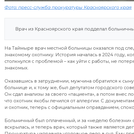
Фото: пресс-служба прокуратуры Красноярского края
Врач из Красноярского края подделал больничны
На Таймыре врач местной больницы оказался под сле
знакомому охотнику. История началась в 2024 году, к
столкнулся с проблемой – как уйти с работы, не пот
знакомых.
Оказавшись в затруднении, мужчина обратился к сыну
больнице и, к тому же, был депутатом городского сове
Он сдал анализы за своего «пациента», а потом внес 
что охотник якобы лечился от аллергии. С документ
и охотник, теперь с официальным оправданием, споко
Больничный был оплаченный, и за «неделю болезни» о
вскрылась, и теперь врач, который также является деп
Прокуратура направила уголовное дело в суд. Ему п