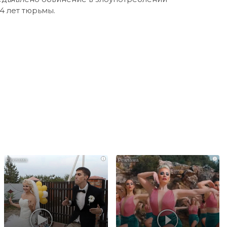
4 лет тюрьмы.
i
i