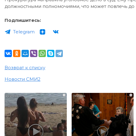
должностными полномочиями, что может повлечь до 
Подпишитесь:
Telegram
Возврат к списку
Новости СМИ2
i
i