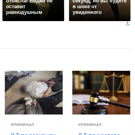
отожгла! Видео не
секунд, но вы будете
оставит
в шоке от
равнодушным
увиденного
КРИМИНАЛ
КРИМИНАЛ