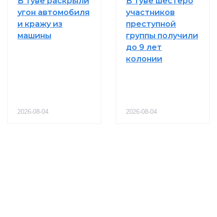
В Туве раскрыли
В Туве шестеро
угон автомобиля
участников
и кражу из
преступной
машины
группы получили
до 9 лет
колонии
2026-08-04
2026-08-04