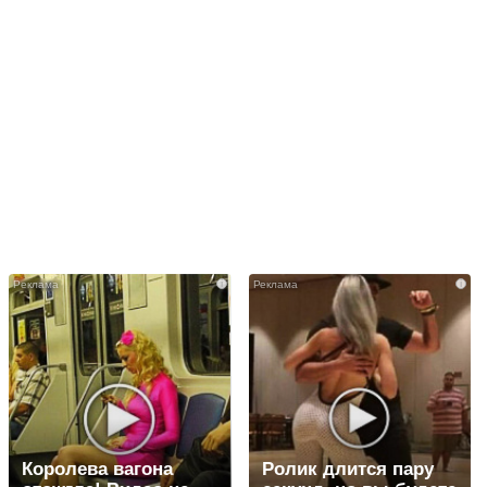
i
i
Королева вагона
Ролик длится пару