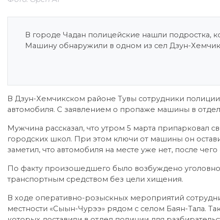
В городе Чадан полицейские нашли подростка, к
Машину обнаружили в одном из сел Дзун-Хемчикс
В Дзун-Хемчикском районе Тувы сотрудники полиции 
автомобиля. С заявлением о пропаже машины в отдел
Мужчина рассказал, что утром 5 марта припарковал с
городских школ. При этом ключи от машины он остав
заметил, что автомобиля на месте уже нет, после чего
По факту произошедшего было возбуждено уголовное
транспортным средством без цели хищения.
В ходе оперативно-розыскных мероприятий сотрудн
местности «Сыын-Чурээ» рядом с селом Баян-Тала. Та
которых доставили в отдел полиции для разбирательс