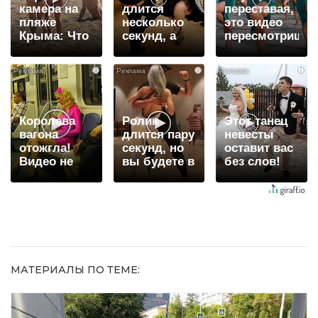
камера на
длится
переставая,
пляже
несколько
это видео
Крыма: Что
секунд, а
пересмотришь
люди
смеяться
не раз
вытворяют,
вы будете
i
i
i
когда их не
долго
видят...
Королева
Ролик
Этот танец
вагона
длится пару
невесты
отожгла!
секунд, но
оставит вас
Видео не
вы будете в
без слов!
оставит
шоке от
Пересмотрела
равнодушным
увиденного
10 раз
МАТЕРИАЛЫ ПО ТЕМЕ: