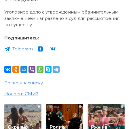
Уголовное дело с утвержденным обвинительным
заключением направлено в суд для рассмотрения
по существу.
Подпишитесь:
Telegram
Возврат к списку
Новости СМИ2
i
i
i
Скрытая
Ролик
Ржу не