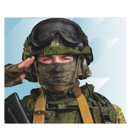
Ржу не
Ролик из Омска:
переставая, это
вы будете
видео
смеяться долго
пересмотришь
не раз