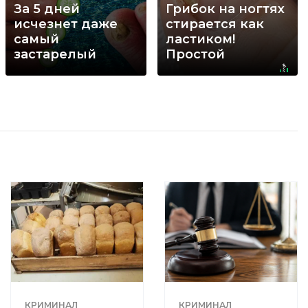
За 5 дней
Грибок на ногтях
исчезнет даже
стирается как
самый
ластиком!
застарелый
Простой
грибок: вот
домашний метод
хитрость
КРИМИНАЛ
КРИМИНАЛ