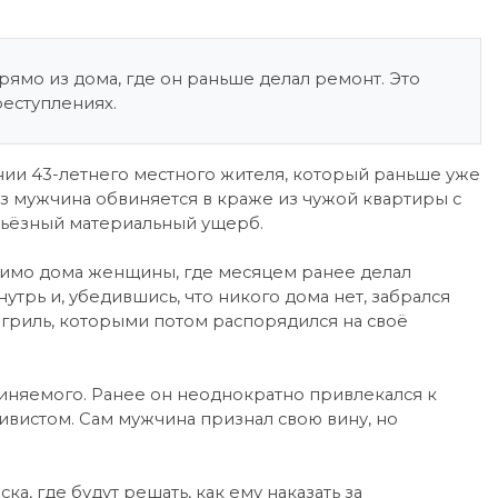
рямо из дома, где он раньше делал ремонт. Это
реступлениях.
ии 43-летнего местного жителя, который раньше уже
аз мужчина обвиняется в краже из чужой квартиры с
рьёзный материальный ущерб.
 мимо дома женщины, где месяцем ранее делал
утрь и, убедившись, что никого дома нет, забрался
огриль, которыми потом распорядился на своё
виняемого. Ранее он неоднократно привлекался к
ивистом. Сам мужчина признал свою вину, но
а, где будут решать, как ему наказать за