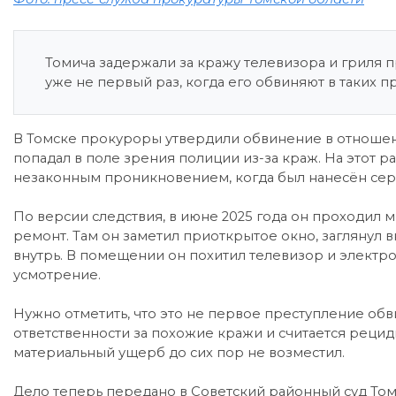
Томича задержали за кражу телевизора и гриля п
уже не первый раз, когда его обвиняют в таких п
В Томске прокуроры утвердили обвинение в отношен
попадал в поле зрения полиции из-за краж. На этот р
незаконным проникновением, когда был нанесён се
По версии следствия, в июне 2025 года он проходил
ремонт. Там он заметил приоткрытое окно, заглянул вн
внутрь. В помещении он похитил телевизор и электр
усмотрение.
Нужно отметить, что это не первое преступление об
ответственности за похожие кражи и считается рецид
материальный ущерб до сих пор не возместил.
Дело теперь передано в Советский районный суд Томск