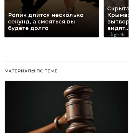
Скрытая
Ролик длится несколько
Крыма: 
секунд, а смеяться вы
вытворя
будете долго
видят...
МАТЕРИАЛЫ ПО ТЕМЕ: