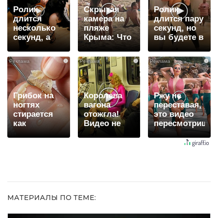
Ролик
Скрытая
Ролик
длится
камера на
длится пару
несколько
пляже
секунд, но
секунд, а
Крыма: Что
вы будете в
смеяться
люди
шоке от
вы будете
вытворяют,
увиденного
i
i
i
долго
когда их не
видят...
Грибок на
Королева
Ржу не
ногтях
вагона
переставая,
стирается
отожгла!
это видео
как
Видео не
пересмотришь
ластиком!
оставит
не раз
Простой
равнодушным
домашний
метод
МАТЕРИАЛЫ ПО ТЕМЕ: