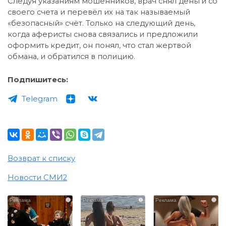
Следуя указаниям мошенников, врач снял деньги со
своего счета и перевёл их на так называемый
«безопасный» счёт. Только на следующий день,
когда аферисты снова связались и предложили
оформить кредит, он понял, что стал жертвой
обмана, и обратился в полицию.
Подпишитесь:
Telegram
Возврат к списку
Новости СМИ2
i
i
i