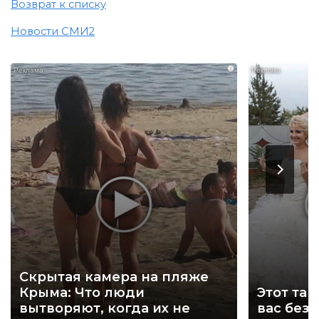
Возврат к списку
Новости СМИ2
i
Скрытая камера на пляже
Крыма: Что люди
Этот тан
вытворяют, когда их не
вас без