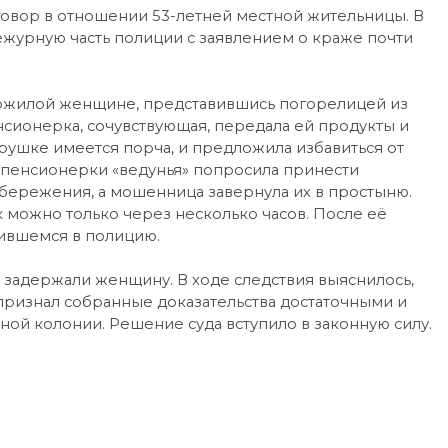
овор в отношении 53-летней местной жительницы. В
ежурную часть полиции с заявлением о краже почти
пожилой женщине, представившись погорелицей из
нсионерка, сочувствующая, передала ей продукты и
тарушке имеется порча, и предложила избавиться от
 пенсионерки «ведунья» попросила принести
сбережения, а мошенница завернула их в простыню.
к можно только через несколько часов. После её
чившемся в полицию.
задержали женщину. В ходе следствия выяснилось,
 признал собранные доказательства достаточными и
ной колонии. Решение суда вступило в законную силу.