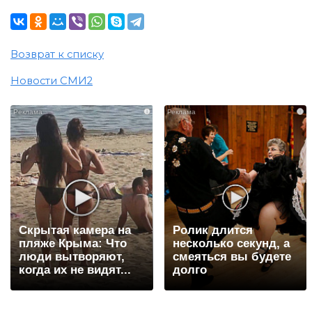
Возврат к списку
Новости СМИ2
i
i
Скрытая камера на
Ролик длится
пляже Крыма: Что
несколько секунд, а
люди вытворяют,
смеяться вы будете
когда их не видят...
долго