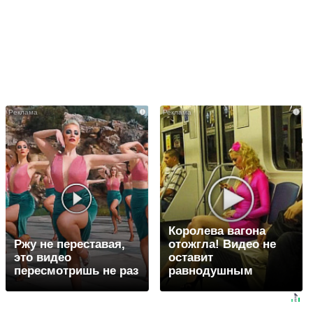
i
i
Королева вагона
Ржу не переставая,
отожгла! Видео не
это видео
оставит
пересмотришь не раз
равнодушным