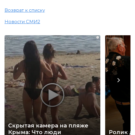
Возврат к списку
Новости СМИ2
i
Скрытая камера на пляже
Крыма: Что люди
Ролик д