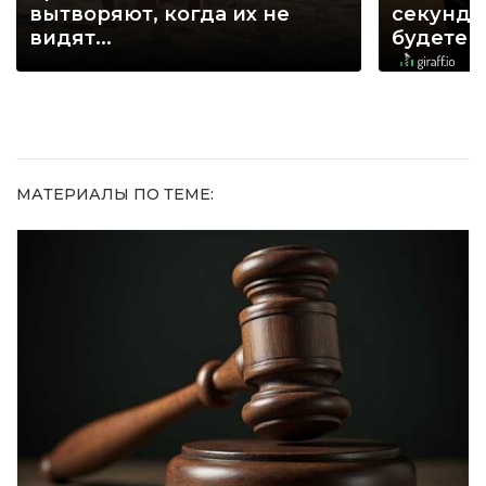
вытворяют, когда их не
секунд, 
видят...
будете 
МАТЕРИАЛЫ ПО ТЕМЕ: