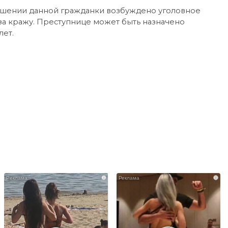
ошении данной гражданки возбуждено уголовное
за кражу. Преступнице может быть назначено
лет.
i
i