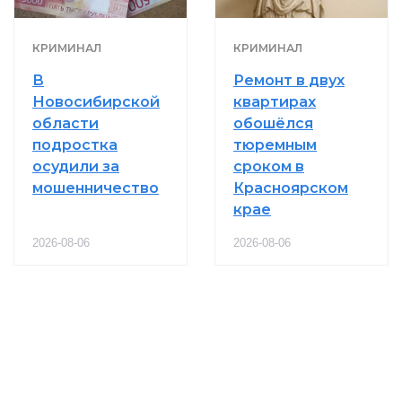
КРИМИНАЛ
КРИМИНАЛ
В
Ремонт в двух
Новосибирской
квартирах
области
обошёлся
подростка
тюремным
осудили за
сроком в
мошенничество
Красноярском
крае
2026-08-06
2026-08-06