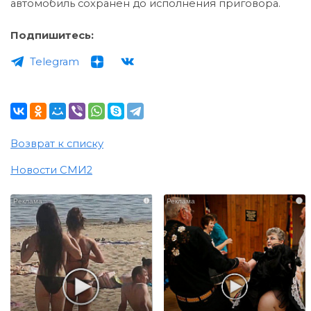
автомобиль сохранен до исполнения приговора.
Подпишитесь:
Telegram
Возврат к списку
Новости СМИ2
i
i