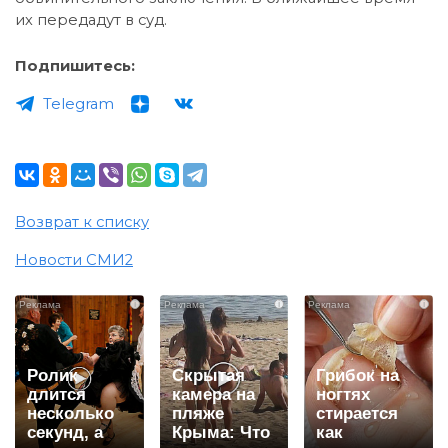
их передадут в суд.
Подпишитесь:
Telegram
Возврат к списку
Новости СМИ2
i
i
i
Ролик
Скрытая
Грибок на
длится
камера на
ногтях
несколько
пляже
стирается
секунд, а
Крыма: Что
как