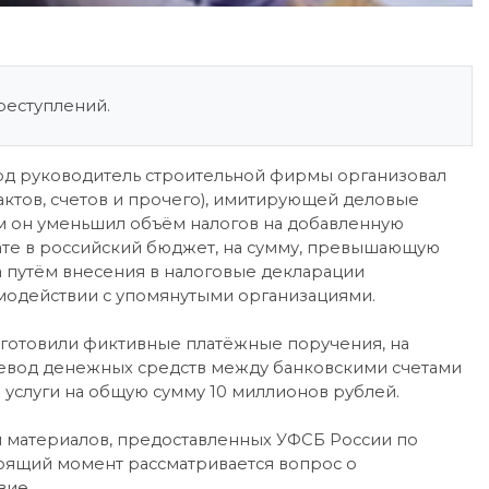
реступлений.
 год руководитель строительной фирмы организовал
ктов, счетов и прочего), имитирующей деловые
м он уменьшил объём налогов на добавленную
ате в российский бюджет, на сумму, превышающую
 путём внесения в налоговые декларации
модействии с упомянутыми организациями.
одготовили фиктивные платёжные поручения, на
евод денежных средств между банковскими счетами
услуги на общую сумму 10 миллионов рублей.
 материалов, предоставленных УФСБ России по
оящий момент рассматривается вопрос о
вие.