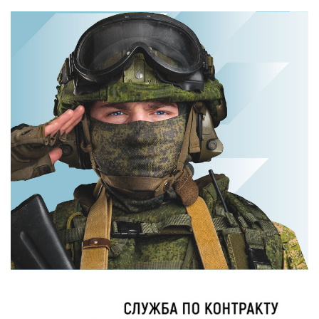
отожгла! Видео
чистыми!
не оставит
Домашний метод
равнодушным
убьет грибок,
возьмите 3%-ю…