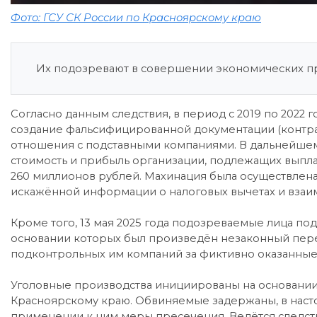
Фото: ГСУ СК России по Красноярскому краю
Их подозревают в совершении экономических п
Согласно данным следствия, в период с 2019 по 2022
создание фальсифицированной документации (контра
отношения с подставными компаниями. В дальнейше
стоимость и прибыль организации, подлежащих выпл
260 миллионов рублей. Махинация была осуществлена
искажённой информации о налоговых вычетах и взаи
Кроме того, 13 мая 2025 года подозреваемые лица п
основании которых был произведён незаконный пер
подконтрольных им компаний за фиктивно оказанные 
Уголовные производства инициированы на основании
Красноярскому краю. Обвиняемые задержаны, в наст
применении к ним меры пресечения. Ведётся следст