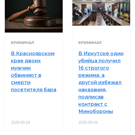
КРИМИНАЛ
КРИМИНАЛ
В Красноярском
В Иркутске один
крае двоих
убийца получил
мужчин
16 строгого
обвиняют в
режима, а
смерти
другой избежал
посетителя бара
наказания,
подписав
контракт с
Минобороны
2026-08-04
2026-08-04