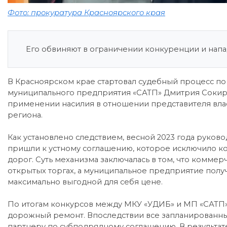
Фото: прокуратура Красноярского края
Его обвиняют в ограничении конкуренции и напа
В Красноярском крае стартовал судебный процесс п
муниципального предприятия «САТП» Дмитрия Сокирк
применении насилия в отношении представителя влас
региона.
Как установлено следствием, весной 2023 года руко
пришли к устному соглашению, которое исключило к
дорог. Суть механизма заключалась в том, что коммер
открытых торгах, а муниципальное предприятие полу
максимально выгодной для себя цене.
По итогам конкурсов между МКУ «УДИБ» и МП «САТП
дорожный ремонт. Впоследствии все запланированн
партнеру по субподрядному соглашению. В результат