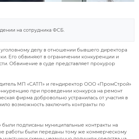
дении на сотрудника ФСБ.
о уголовному делу в отношении бывшего директора
и. Его обвиняют в ограничении конкуренции и
ти. Обвинение в суде представляет прокурор
водитель МП «САТП» и гендиректор ООО «ПромСтрой»
онкуренцию при проведении конкурса на ремонт
ческая фирма добровольно устранилась от участия в
чило возможность заключить контракты по
» были подписаны муниципальные контракты на
ые работы были переданы тому же коммерческому
е участники схемы незаконно получили средства на