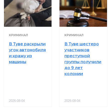
КРИМИНАЛ
КРИМИНАЛ
В Туве раскрыли
В Туве шестеро
угон автомобиля
участников
и кражу из
преступной
машины
группы получили
до 9 лет
колонии
2026-08-04
2026-08-04