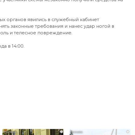
ых органов явились в служебный кабинет
нять законные требования и нанес удар ногой в
боль и телесное повреждение.
а в 14:00.
i
i