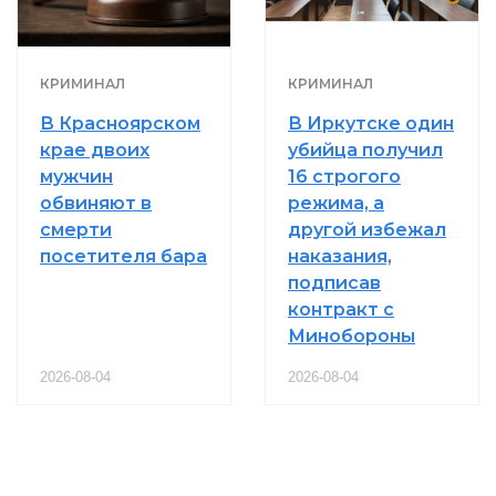
КРИМИНАЛ
КРИМИНАЛ
В Красноярском
В Иркутске один
крае двоих
убийца получил
мужчин
16 строгого
обвиняют в
режима, а
смерти
другой избежал
посетителя бара
наказания,
подписав
контракт с
Минобороны
2026-08-04
2026-08-04