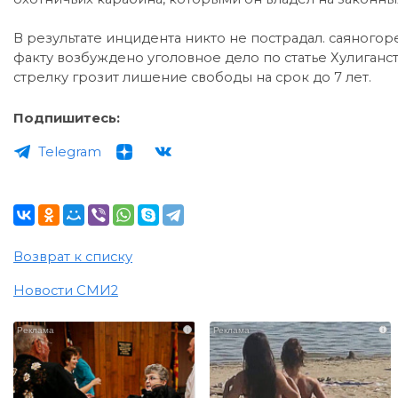
В результате инцидента никто не пострадал. саяног
факту возбуждено уголовное дело по статье Хулиган
стрелку грозит лишение свободы на срок до 7 лет.
Подпишитесь:
Telegram
Возврат к списку
Новости СМИ2
i
i