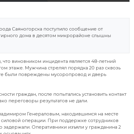
орода Саяногорска поступило сообщение от
артирного дома в десятом микрорайоне слышны
 что виновником инцидента является 48-летний
ом этаже. Мужчина стрелял порядка 20 раз сквозь
тате были повреждены мусоропровод и дверь
сти граждан, после попытались установить контакт
ко переговоры результатов не дали.
ладимиром Генераловым, находившимся на месте
 силовой операции. При поддержке сотрудников
 задержали. Оперативники изъяли у гражданина 2
х основаниях.