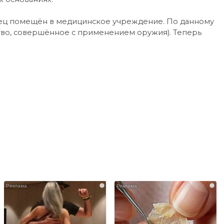
орец помещён в медицинское учреждение. По данному
ство, совершённое с применением оружия). Теперь
i
i