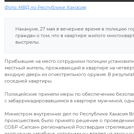
Фото: МВД по Республике Хакасия
Накануне, 27 мая в вечернее время в полицию г
граждан о том, что в квартире жилого многокв
выстрелы.
Прибывшие на место сотрудники полиции установили,
местный житель, проживающий в квартире на четвёрт
входную дверь из огнестрельного оружия. В резуль
соседней квартиры.
Полицейские приняли меры по обеспечению безопасно
с забаррикадировавшимся в квартире мужчиной, одна
Министром внутренних дел по Республике Хакасия В
происшествия, было принято решение о проведении
СОБР «Сапсан» региональной Росгвардии стрелявшего
охотничьих карабина, которыми он владел на законны