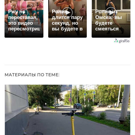
Ржу не
Ролик
Ролик из
переставая,
длится пару
Омска: вы
это видео
секунд, но
будете
пересмотришь
вы будете в
смеяться
не раз
шоке от
долго
увиденного
МАТЕРИАЛЫ ПО ТЕМЕ: