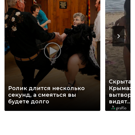
Скрытая
Ролик длится несколько
Крыма: 
секунд, а смеяться вы
вытворя
будете долго
видят...