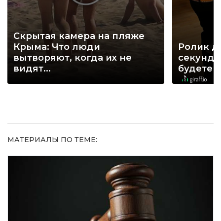
Скрытая камера на пляже
Крыма: Что люди
Ролик д
вытворяют, когда их не
секунд, 
видят...
будете 
МАТЕРИАЛЫ ПО ТЕМЕ: