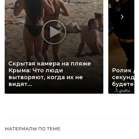
Скрытая камера на пляже
Крыма: Что люди
Ролик д
вытворяют, когда их не
секунд, 
видят...
будете 
МАТЕРИАЛЫ ПО ТЕМЕ: