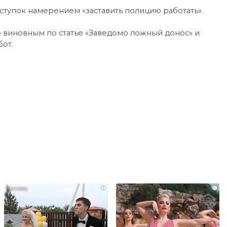
оступок намерением «заставить полицию работать».
о виновным по статье «Заведомо ложный донос» и
бот.
i
i