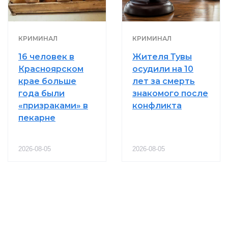
КРИМИНАЛ
КРИМИНАЛ
16 человек в
Жителя Тувы
Красноярском
осудили на 10
крае больше
лет за смерть
года были
знакомого после
«призраками» в
конфликта
пекарне
2026-08-05
2026-08-05