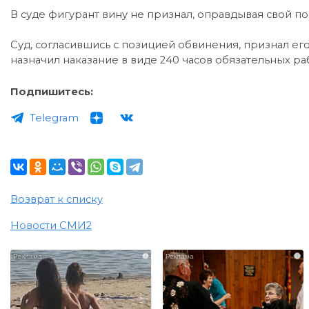
В суде фигурант вину не признал, оправдывая свой п
Суд, согласившись с позицией обвинения, признал ег
назначил наказание в виде 240 часов обязательных ра
Подпишитесь:
Telegram
Возврат к списку
Новости СМИ2
i
i