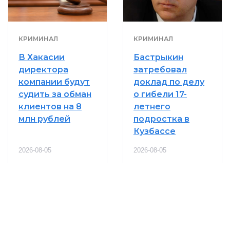
КРИМИНАЛ
КРИМИНАЛ
В Хакасии
Бастрыкин
директора
затребовал
компании будут
доклад по делу
судить за обман
о гибели 17-
клиентов на 8
летнего
млн рублей
подростка в
Кузбассе
2026-08-05
2026-08-05