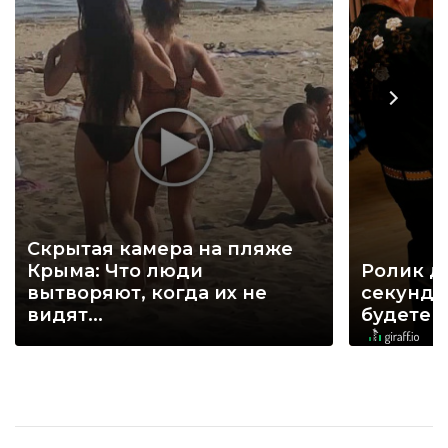
Скрытая камера на пляже
Крыма: Что люди
Ролик д
вытворяют, когда их не
секунд, 
видят...
будете 