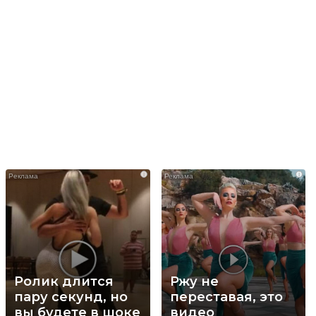
i
i
Ролик длится
Ржу не
пару секунд, но
переставая, это
вы будете в шоке
видео