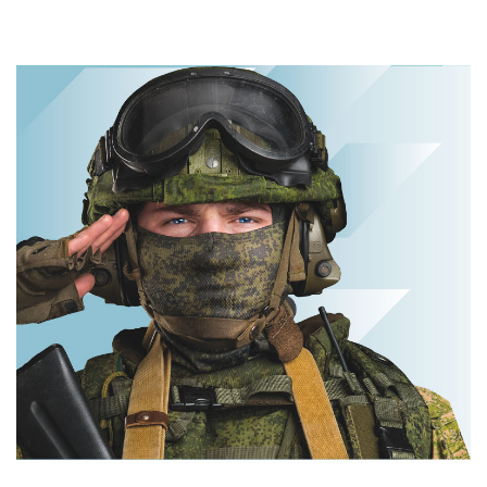
равнодушным
Пересмотрела 10
раз