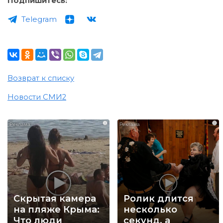
Подпишитесь:
Telegram
Возврат к списку
Новости СМИ2
i
i
Скрытая камера
Ролик длится
на пляже Крыма:
несколько
Что люди
секунд, а