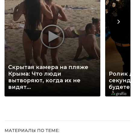
Скрытая камера на пляже
Крыма: Что люди
Ролик д
вытворяют, когда их не
секунд, 
видят...
будете 
МАТЕРИАЛЫ ПО ТЕМЕ: