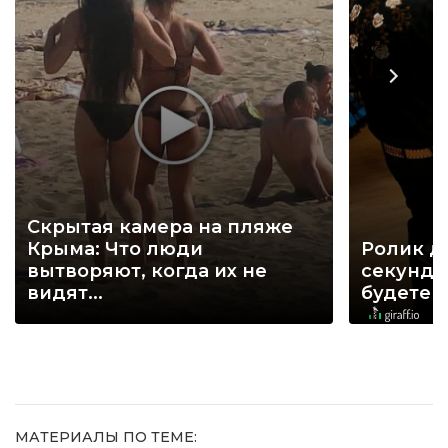
Скрытая камера на пляже
Крыма: Что люди
Ролик д
вытворяют, когда их не
секунд, 
видят...
будете 
МАТЕРИАЛЫ ПО ТЕМЕ: