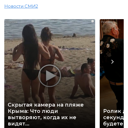
Новости СМИ2
i
Скрытая камера на пляже
Крыма: Что люди
Ролик д
вытворяют, когда их не
секунд, 
видят...
будете 